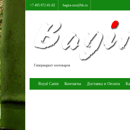
+7 495 972-81-82
bagira-zoo@bk.ru
Гипермаркет зоотоваров
Royal Canin
Контакты
Доставка и Оплата
Ка