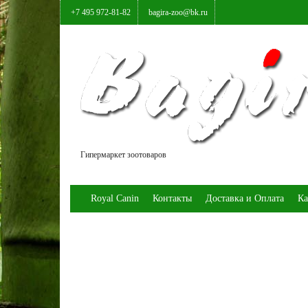
+7 495 972-81-82
bagira-zoo@bk.ru
Гипермаркет зоотоваров
Royal Canin
Контакты
Доставка и Оплата
Ка