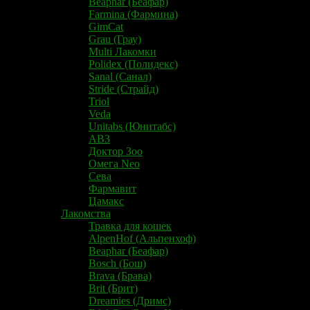
Beaphar (Беафар)
Farmina (Фармина)
GimCat
Grau (Грау)
Multi Лакомки
Polidex (Полидекс)
Sanal (Санал)
Stride (Страйд)
Triol
Veda
Unitabs (Юнитабс)
АВЗ
Доктор Зоо
Омега Neo
Сева
Фармавит
Цамакс
Лакомства
Травка для кошек
AlpenHof (Альпенхоф)
Beaphar (Беафар)
Bosch (Бош)
Brava (Брава)
Brit (Брит)
Dreamies (Дримс)