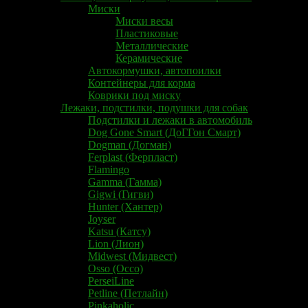
Миски
Миски весы
Пластиковые
Металлические
Керамические
Автокормушки, автопоилки
Контейнеры для корма
Коврики под миску
Лежаки, подстилки, подушки для собак
Подстилки и лежаки в автомобиль
Dog Gone Smart (ДоГГон Смарт)
Dogman (Догман)
Ferplast (Ферпласт)
Flamingo
Gamma (Гамма)
Gigwi (Гигви)
Hunter (Хантер)
Joyser
Katsu (Катсу)
​Lion (Лион)​
Midwest (Мидвест)
Osso (Оссо)
PerseiLine
Petline (Петлайн)
Pinkaholic