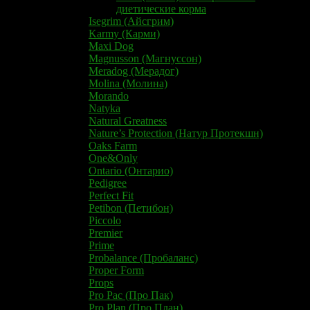
диетические корма
Isegrim (Айсгрим)
Karmy (Карми)
Maxi Dog
Magnusson (Магнуссон)
Meradog (Мерадог)
Molina (Молина)
Morando
Natyka
Natural Greatness
Nature’s Protection (Натур Протекшн)
Oaks Farm
One&Only
​Ontario​ (Онтарио)
Pedigree
Perfect Fit
Petibon (Петибон)
Piccolo
Premier
Prime
Probalance (Пробаланс)
Proper Form
Props
Pro Pac (Про Пак)
Pro Plan (Про План)