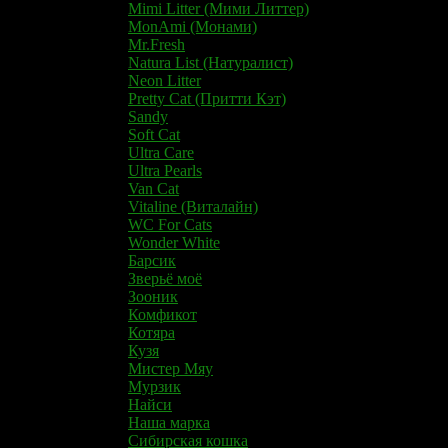
Mimi Litter (Мими Литтер)
MonAmi (Монами)
Mr.Fresh
Natura List (Натуралист)
Neon Litter
Pretty Cat (Притти Кэт)
Sandy
Soft Cat
Ultra Care
Ultra Pearls
Van Cat
Vitaline (Виталайн)
WC For Cats
Wonder White
Барсик
Зверьё моё
Зооник
Комфикот
Котяра
Кузя
Мистер Мяу
Мурзик
Найси
Наша марка
Сибирская кошка