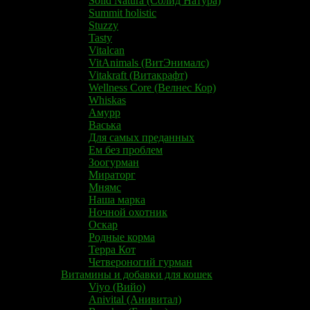
Solid Natura (Солид Натура)
Summit holistic
Stuzzy
Tasty
Vitalcan
VitAnimals (ВитЭнималс)
Vitakraft (Витакрафт)
Wellness Core (Велнес Кор)
Whiskas
Амурр
Васька
Для самых преданных
Ем без проблем
Зоогурман
Мираторг
Мнямс
Наша марка
Ночной охотник
Оскар
Родные корма
Терра Кот
Четвероногий гурман
Витамины и добавки для кошек
Viyo (Вийо)
Anivital (Анивитал)