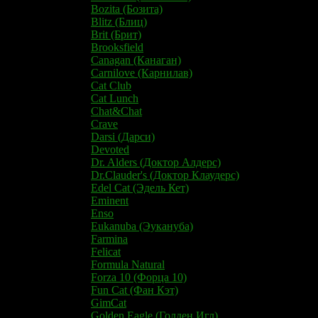
Bozita (Бозита)
Blitz (Блиц)
Brit (Брит)
Brooksfield
Canagan (Канаган)
Carnilove (Карнилав)
Cat Club
Cat Lunch
Chat&Chat
Crave
Darsi (Дарси)
Devoted
Dr. Alders (Доктор Алдерс)
Dr.Clauder's (Доктор Клаудерс)
Edel Cat (Эдель Кет)
Eminent
Enso
Eukanuba (Эукануба)
Farmina
Felicat
Formula Natural
Forza 10 (Форца 10)
Fun Cat (Фан Кэт)
​GimCat
Golden Eagle (Голден Игл)