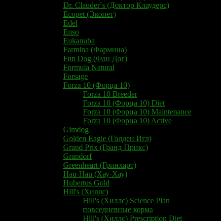
Dr. Clauder`s (Доктор Клаудерс)
Ecopet (Экопет)
Edel
Enso
Eukanuba
Farmina (Фармина)
Fun Dog (Фан Дог)
Formula Natural
Forsage
Forza 10 (Форца 10)
Forza 10 Breeder
Forza 10 (Форца 10) Diet
Forza 10 (Форца 10) Maintenance
Forza 10 (Форца 10) Active
Gimdog
Golden Eagle (Голден Игл)
Grand Prix (Гранд Прикс)
Grandorf
Greenheart (Гринхарт)
Hau-Hau (Хау-Хау)
Hubertus Gold
Hill's (Хиллс)
Hill's (Хиллс) Science Plan
повседневные корма
Hill's (Хиллс) Prescription Diet