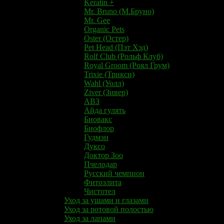
Keratin +
​​​​Mr. Bruno (М.Бруно)
Mr. Gee
Organic Pets
Oster (Остер)
Pet Head (Пэт Хэд)
Rolf Club (Рольф Клуб)
Royal Groom (Роял Грум)
Trixie (Трикси)
Wahl (Уолл)
Ziver (Зивер)
АВЗ
Айда гулять
Биовакс
Биофлор
Гудмэн
Дуксо
Доктор Зоо
Пчелодар
Русский чемпион
Фитоэлита
Чистотел
Уход за ушами и глазами
Уход за ротовой полостью
Уход за лапами