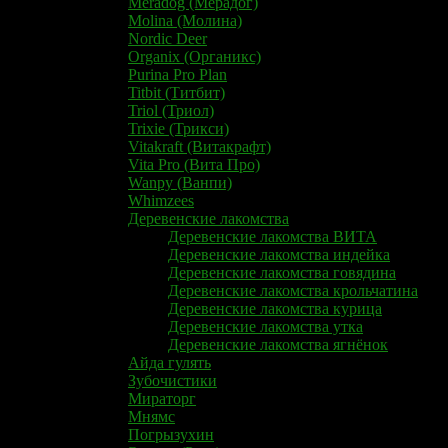
Meradog (Мерадог)​
Molina (Молина)
Nordic Deer
Organix (Органикс)
Purina Pro Plan
Titbit (Титбит)
Triol (Триол)
Trixie (Трикси)
Vitakraft (Витакрафт)
Vita Pro (Вита Про)
Wanpy (Ванпи)
Whimzees
Деревенские лакомства
Деревенские лакомства ВИТА
Деревенские лакомства индейка
Деревенские лакомства говядина
Деревенские лакомства крольчатина
Деревенские лакомства курица
Деревенские лакомства утка
Деревенские лакомства ягнёнок
Айда гулять
Зубочистики
Мираторг
Мнямс
Погрызухин