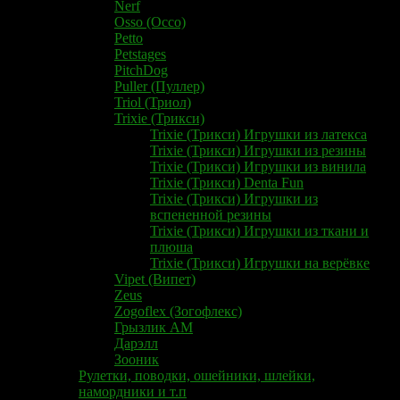
Nerf
Osso (Оссо)
Petto
Petstages
PitchDog
Puller (Пуллер)
Triol (Триол)
Trixie (Трикси)
Trixie (Трикси) Игрушки из латекса
Trixie (Трикси) Игрушки из резины
Trixie (Трикси) Игрушки из винила
Trixie (Трикси) Denta Fun
Trixie (Трикси) Игрушки из
вспененной резины
Trixie (Трикси) Игрушки из ткани и
плюша
Trixie (Трикси) Игрушки на верёвке
Vipet (Випет)
Zeus
Zogoflex (Зогофлекс)
Грызлик АМ
Дарэлл
Зооник
Рулетки, поводки, ошейники, шлейки,
намордники и т.п