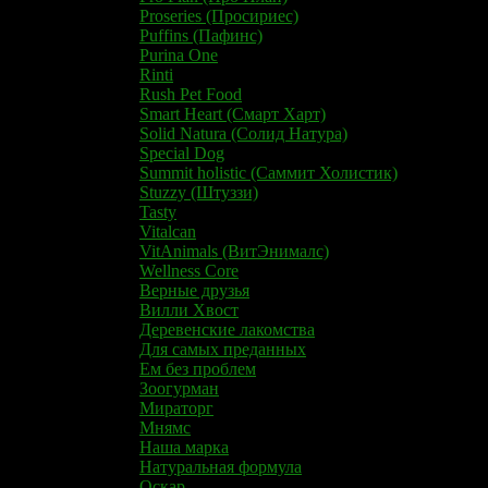
Proseries (Просириес)
Puffins (Пафинс)
Purina One
Rinti
Rush Pet Food
Smart Heart (Смарт Харт)
Solid Natura (Солид Натура)
Special Dog
Summit holistic (Саммит Холистик)
Stuzzy (Штуззи)
Tasty
Vitalcan
VitAnimals (ВитЭнималс)
Wellness Core
Верные друзья
Вилли Хвост
Деревенские лакомства
Для самых преданных
Ем без проблем
Зоогурман
Мираторг
Мнямс
Наша марка
Натуральная формула
Оскар