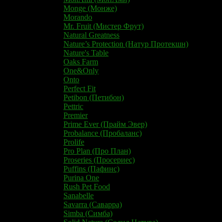
Monge (Монже)
Morando
Mr. Fruit (Мистер Фрут)
Natural Greatness
Nature’s Protection (Натур Протекшн)
Nature's Table
Oaks Farm
One&Only
Onto
Perfect Fit
Petibon (Петибон)
Pettric
Premier
Prime Ever (Прайм Эвер)
Probalance (Пробаланс)
Prolife
Pro Plan (Про План)
Proseries (Просериес)
Puffins (Пафинс)
Purina One
Rush Pet Food
Sanabelle
Savarra (Саварра)
Simba (Симба)