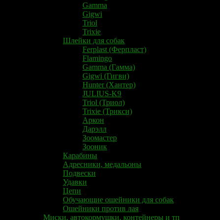
Gamma
Gigwi
Triol
Trixie
Шлейки для собак
Ferplast (Ферпласт)
Flamingo
Gamma (Гамма)
Gigwi (Гигви)
Hunter (Хантер)
JULIUS-K9
Triol (Триол)
Trixie (Трикси)
Аркон
Дарэлл
Зоомастер
Зооник
Карабины
Адресники, медальоны
Подвески
Удавки
Цепи
Обучающие ошейники для собак
Ошейники против лая
Миски, автокормушки, контейнеры и тп