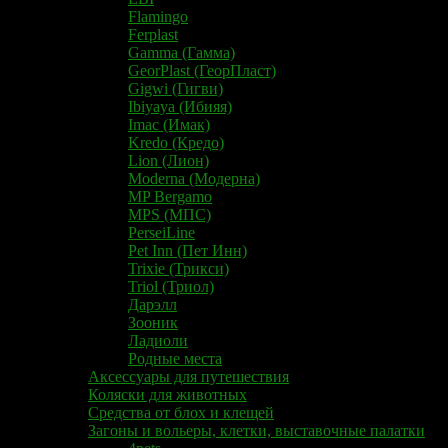
Flamingo
Ferplast
Gamma (Гамма)
​​GeorPlast​ (ГеорПласт)
Gigwi (Гигви)
Ibiyaya (Ибияя)
Imac (Имак)
Kredo (Кредо)
Lion (Лион)
Moderna (Модерна)
MP Bergamo
MPS (МПС)
PerseiLine
Pet Inn (Пет Инн)
Trixie (Трикси)
Triol (Триол)
Дарэлл
Зооник
Ладиоли
Родные места
Аксессуары для путешествия
Коляски для животных
Средства от блох и клещей
Загоны и вольеры, клетки, выставочные палатки