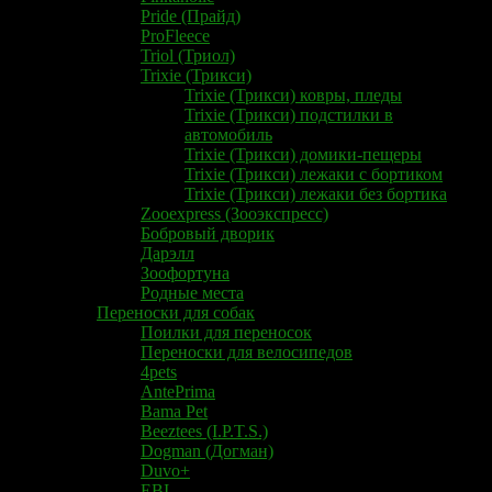
Pride (Прайд)
ProFleece
Triol (Триол)
Trixie (Трикси)
Trixie (Трикси) ковры, пледы
Trixie (Трикси) подстилки в
автомобиль
Trixie (Трикси) домики-пещеры
Trixie (Трикси) лежаки с бортиком
Trixie (Трикси) лежаки без бортика
​Zooexpress (Зооэкспресс)​
Бобровый дворик
Дарэлл
Зоофортуна
Родные места
Переноски для собак
Поилки для переносок
Переноски для велосипедов
4pets
AntePrima
Bama Pet
Beeztees (I.P.T.S.)
Dogman (Догман)
Duvo+
EBI