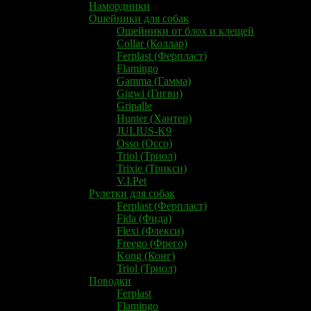
Намордники
Ошейники для собак
Ошейники от блох и клещей
Collar (Коллар)
Ferplast (Ферпласт)
Flamingo
Gamma (Гамма)
Gigwi (Гигви)
Gripalle
Hunter (Хантер)
JULIUS-K9
Osso (Оссо)
Triol (Триол)
Trixie (Трикси)
V.I.Pet
Рулетки для собак
Ferplast (Ферпласт)
Fida (Фида)
Flexi (Флекси)
Freego (Фрего)
Kong (Конг)
Triol (Триол)
Поводки
Ferplast
Flamingo