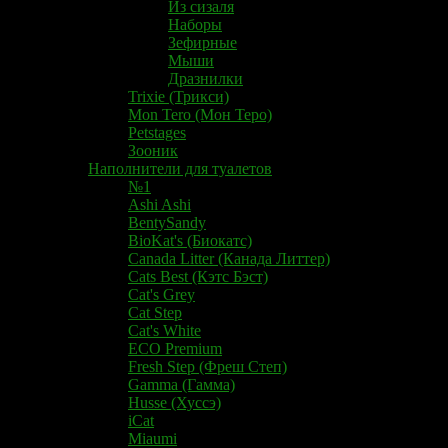
Из сизаля
Наборы
Зефирные
Мыши
Дразнилки
Trixie (Трикси)
Mon Tero (Мон Теро)
Petstages
Зооник
Наполнители для туалетов
№1
Ashi Ashi
BentySandy
BioKat's (Биокатс)
Canada Litter (Канада Литтер)
Cats Best (Кэтс Бэст)
Cat's Grey
Cat Step
Cat's White
ECO Premium
Fresh Step (Фреш Степ)
Gamma (Гамма)
Husse (Хуссэ)
iCat
Miaumi