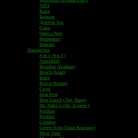
Wolfsblut (Вольфсблат)
АВЗ
Вака
Белком
Доктор Зоо
Сева
Омега Neo
Фармавит
Цамакс
Лакомства
8 in 1 (8 в 1)
AlpenHof
Beaphar (Беафар)
Bosch (Бош)
Брит
Brava (Брава)
Crost
Dog Fest
Dog Lunch (Дог Ланч)
Dr. Alder`s (Др. Алдерс)
Ferplast
Friskies
Gimdog
Green Qzin (Грин Кьюзин)
Meat Time