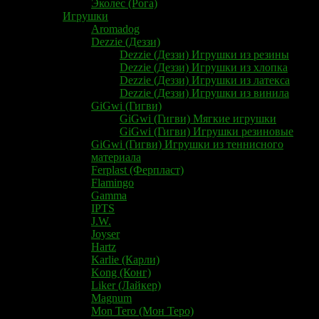
Эколес (Рога)
Игрушки
Aromadog
Dezzie (Деззи)
Dezzie (Деззи) Игрушки из резины
Dezzie (Деззи) Игрушки из хлопка
Dezzie (Деззи) Игрушки из латекса
Dezzie (Деззи) Игрушки из винила
GiGwi (Гигви)
GiGwi (Гигви) Мягкие игрушки
GiGwi (Гигви) Игрушки резиновые
GiGwi (Гигви) Игрушки из теннисного
материала
Ferplast (Ферпласт)
Flamingo
Gamma
IPTS
J.W.
Joyser
Hartz
Karlie (Карли)
Kong (Конг)
Liker (Лайкер)
Magnum
Mon Tero (Мон Теро)