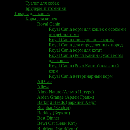
Туалет для собак
Брудеры-питомники
Товары для кошек
Корм для кошек
Royal Canin
Royal Canin корм для кошек с особыми
потребностями
Royal Canin повседневные корма
Royal Canin для определенных пород
Royal Canin корм для котят
Royal Canin (Роял Канин) сухой корм
для кошек
Royal Canin (Роял Канин) влажный
корм
Royal Canin ветеринарный корм
All Cats
Alleva
Almo Nature (Альмо Натуре)
Arden Grange (Арден Гранж)
Barking Heads (Баркинг Хедс)
​​Beaphar (Беафар)
Berkley (Беркли)
Best Dinner
Bewi Cat (Беви Кэт)
BioMenu (БиоМеню)