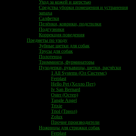
Уход за кожей и шерстью
Средства уборки помещения и устранения
запаха
Салфетки
Пелёнки, коврики, подстилки
Подгузники
Коррекция поведения
Предметы по уходу
Зубные щетки для собак
Трусы для собак
Полотенца
Тримминги, фурминаторы
Пуходерки, рукавицы, щетки, расчёски
1 All Systems (Ол Системс)
Ferplast
Hello Pet (Хелло Пет)
​Iv San Bernard
Oster (Остер)
Tangle Angel
Trixie
Triol (Триол)
Zolux
Прочие производители
Ножницы для стрижки собак
Ferplast