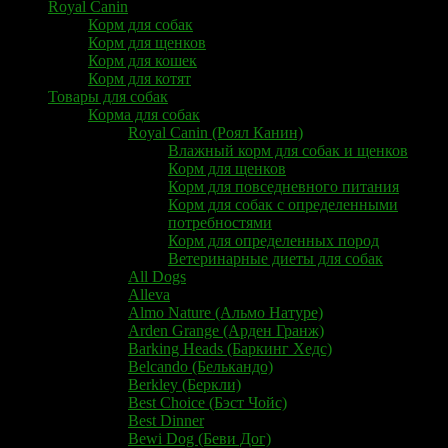
Royal Canin
Корм для собак
Корм для щенков
Корм для кошек
Корм для котят
Товары для собак
Корма для собак
Royal Canin (Роял Канин)
Влажный корм для собак и щенков
Корм для щенков
Корм для повседневного питания
Корм для собак с определенными
потребностями
Корм для определенных пород
Ветеринарные диеты для собак
All Dogs
Alleva
Almo Nature (Альмо Натуре)
Arden Grange (Арден Гранж)
Barking Heads (Баркинг Хедс)
Belcando (Белькандо)
Berkley (Беркли)
Best Choice (Бэст Чойс)
Best Dinner
Bewi Dog (Беви Дог)