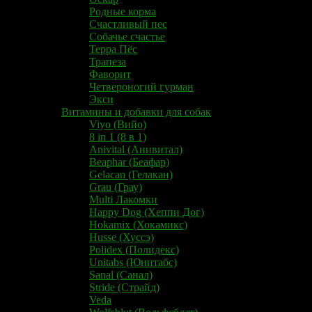
Родные корма
Счастливый пес
Собачье счастье
Терра Пёс
Трапеза
Фаворит
Четвероногий гурман
Экси
Витамины и добавки для собак
Viyo (Вийо)
8 in 1 (8 в 1)
Anivital (Анивитал)
Beaphar (Беафар)
Gelacan (Гелакан)
Grau (Грау)
Multi Лакомки
Happy Dog (Хеппи Дог)
Hokamix (Хокамикс)
Husse (Хуссэ)
Polidex (Полидекс)
Unitabs (Юнитабс)
Sanal (Санал)
Stride (Страйд)
Veda