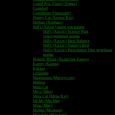
Grand Prix (Гранд Прикс)
Grandorf
Greenheart (Гринхарт)
Happy Cat (Хеппи Кэт)
Herbax (Хербакс)
Hill's (Хиллс) корм для кошек
Hill's (Хиллс) Science Plan
повседневные корма
Hill's (Хиллс) Ideal Balance
Hill's (Хиллс) Nature's Best
Hill's (Хиллс) Prescription Diet лечебные
корма
Holistic Blend (Холистик Бленд)
Karmy (Карми)
Kitekat
Leonardo
Magnusson (Магнуссон)
Matisse
Maxi Cat
Me-o (Мео)
Mera Cat (Мера Кэт)
Mi-Mi (Ми-Ми)
Mjau (Мяу)
Molina (Молина)
MonAmi (МонАми)