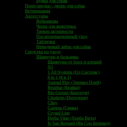
Будки для собак
Перегородки - двери для собак
Ветеринария
Аксессуары
Вебкамеры
Чипы для животных
Трекер активности
Послеоперационный уход
Таблички
Невидимый забор для собак
Средства по уходу
Шампуни и бальзамы
Шампуни от блох и клещей
N1
1 All Systems (Ол Системс)
8 in 1 (8 в 1)
Animal Play (Энимал Плей)
​​Beaphar (Беафар)
Bio-Groom (Биогрум)
Citoderm​ (Цитодерм)​
Cliny
Gamma (Гамма)
Crystal Line
Herba Vitae (Херба Вита)
​Iv San Bernard (Ив Сен Бернард)