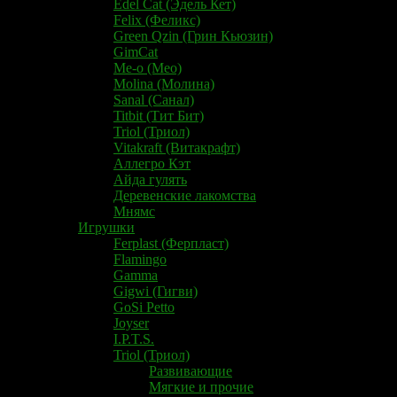
Edel Cat (Эдель Кет)
Felix (Феликс)
Green Qzin (Грин Кьюзин)
GimCat
Me-o (Мео)
Molina (Молина)
Sanal (Санал)
Titbit (Тит Бит)
Triol (Триол)
Vitakraft (Витакрафт)
Аллегро Кэт
Айда гулять
Деревенские лакомства
Мнямс
Игрушки
Ferplast (Ферпласт)
Flamingo
Gamma
Gigwi (Гигви)
GoSi Petto
​Joyser
I.P.T.S.
Triol (Триол)
Развивающие
Мягкие и прочие