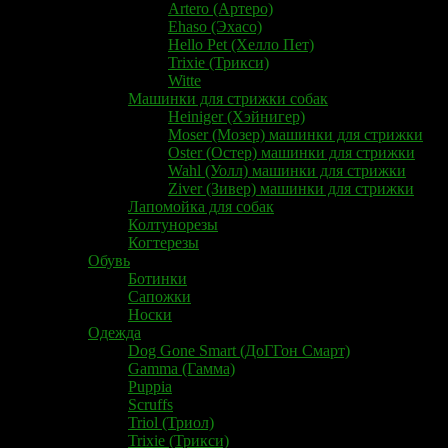
Artero (Артеро)
Ehaso (Эхасо)
Hello Pet (Хелло Пет)
Trixie (Трикси)
Witte
Машинки для стрижки собак
Heiniger (Хэйнигер)
Moser (Мозер) машинки для стрижки
Oster (Остер) машинки для стрижки
Wahl (Уолл) машинки для стрижки
Ziver (Зивер) машинки для стрижки
Лапомойка для собак
Колтунорезы
Когтерезы
Обувь
Ботинки
Сапожки
Носки
Одежда
Dog Gone Smart (ДоГГон Смарт)
Gamma (Гамма)
Puppia
Scruffs
Triol (Триол)
Trixie (Трикси)