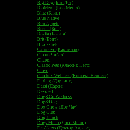
Big Dog (Биг Дог)
BioMenu (Био Меню)
Blitz (Блиц)
Blue Native
Bon Appetit
Bosch (Бош)
Bozita (Бозита)
Brit (Брит)
Brooksfield
Carnilove (Карнилав)
Cibau (Чибао)
Chappi
Classic Pets (Классик Петс)
Crave​
​​Crockex Wellness (Крокекс Велнесс)
Darling (Дарлинг)
Darsi (Дарси)
Devoted
Dog&Co Wellness
Dog&Dog
Dog Chow (Дог Чау)
Dog Club
Dog Lunch
Dogs Menu (Догс Меню)
Dr. Alders (Доктор Алдерс)