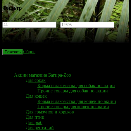
Фильтр
Цена (руб.)
-
Грунт
Декор
Растения, кораллы, грибы
Бренд
Сброс
Каталог
Акции магазина Багира-Zoo
Для собак
Корма и лакомства для собак по акции
Прочие товары для собак по акции
Для кошек
Корма и лакомства для кошек по акции
Прочие товары для кошек по акции
Для грызунов и хорьков
Для птиц
Для рыб
Для рептилий