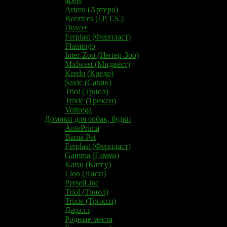
4pets
Artero (Артеро)
Beeztees (I.P.T.S.)
Duvo+
Ferplast (Ферпласт)
Flamingo
Inter-Zoo (Интер-Зоо)
Midwest (Мидвест)
Kredo (Кредо)
Savic (Савик)
Triol (Триол)
Trixie (Трикси)
Voltrega
Домики для собак, будки
AntePrima
Bama Pet
Ferplast (Ферпласт)
Gamma (Гамма)
Katsu (Катсу)
Lion (Лион)
PerseiLine
Triol (Триол)
Trixie (Трикси)
Дарэлл
Родные места