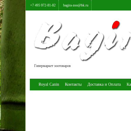
+7 495 972-81-82
bagira-zoo@bk.ru
Гипермаркет зоотоваров
Royal Canin
Контакты
Доставка и Оплата
Ка