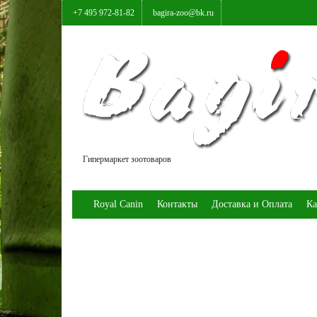
+7 495 972-81-82
bagira-zoo@bk.ru
Гипермаркет зоотоваров
Royal Canin
Контакты
Доставка и Оплата
Ка