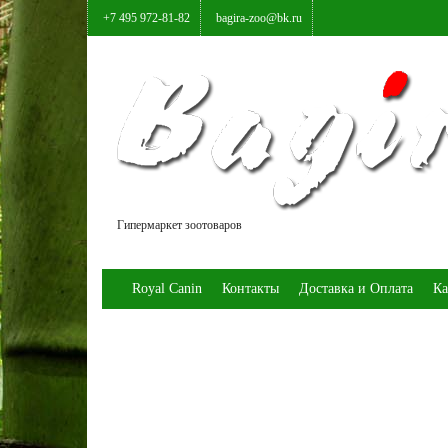
+7 495 972-81-82
bagira-zoo@bk.ru
Гипермаркет зоотоваров
Royal Canin
Контакты
Доставка и Оплата
Ка