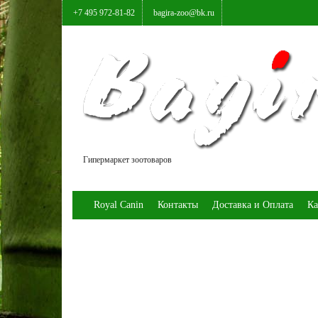
+7 495 972-81-82
bagira-zoo@bk.ru
Гипермаркет зоотоваров
Royal Canin
Контакты
Доставка и Оплата
Ка