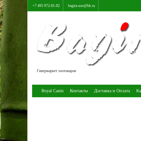
+7 495 972-81-82
bagira-zoo@bk.ru
Гипермаркет зоотоваров
Royal Canin
Контакты
Доставка и Оплата
Ка